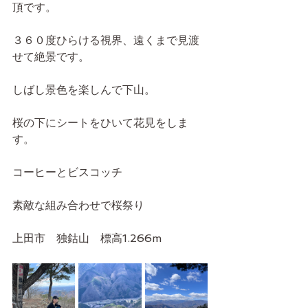
頂です。
３６０度ひらける視界、遠くまで見渡
せて絶景です。
しばし景色を楽しんで下山。
桜の下にシートをひいて花見をしま
す。
コーヒーとビスコッチ
素敵な組み合わせで桜祭り
上田市　独鈷山　標高1.266m