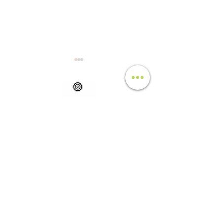
2026.3.8 #18 
20266.4.18 #19 米山（新
潟）
​アクセス
​利用規約・登山部規約
​サイト利用に関して
​プライバシーポリシー
​特定商取引法