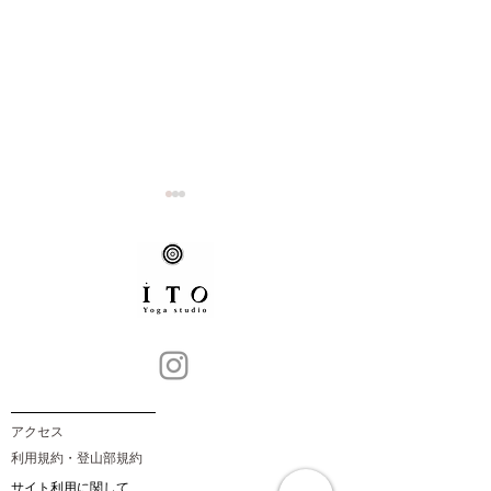
2026.1.3 #17 
20266.4.18 #19 米山（新
潟）
​アクセス
​利用規約・登山部規約
​サイト利用に関して