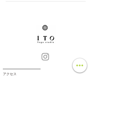
​アクセス
​利用規約・登山部規約
​サイト利用に関して
​プライバシーポリシー
​特定商取引法
​〒380-0928 長野県長野市若里3-10-40