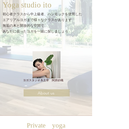
Yoga studio ito
初心者クラスから中上級者、ハンモックを使用した
エアリアルヨガまで様々なクラスがあります
無垢の木と開放的な空間で
あなたに合ったヨガを一緒に探しましょう
​ヨガスタジオ糸主宰 関原紗織
About us
​Private yoga