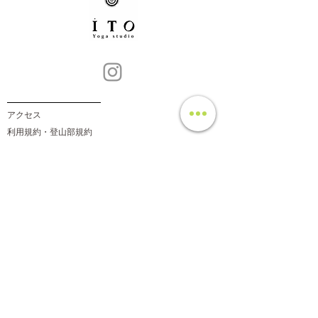
​アクセス
​利用規約・登山部規約
​サイト利用に関して
​プライバシーポリシー
​特定商取引法
​〒380-0928 長野県長野市若里3-10-40
Wakasato Terrace ２階
TEL 080-4387-0238
contact-us@yogastudio-ito.com