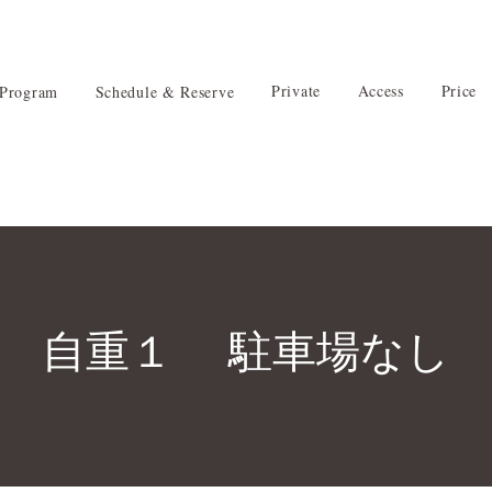
Private
Access
Price
Program
Schedule & Reserve
自重１ 駐車場なし