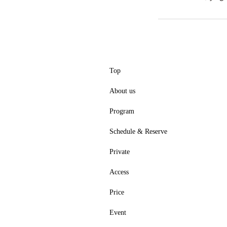
Top
About us
Program
Schedule & Reserve
Private
Access
Price
Event