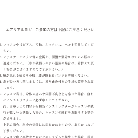
​エアリアルヨガ ご参加の方は下記にご注意ください
レッスン中はピアス、指輪、ネックレス、ベルト等外してくだ
さい。
ファスナーやボタン等の金属や、樹脂が装着されている服はご
遠慮ください。（布が破損しやすい服装の場合は、着替えて頂
く場合がございますのでご了承下さい。）
​脇が隠れる袖ありの服、膝が隠れるパンツを着用ください。
爪が長い方に関しましては、滑り止め付きの手袋の装着をお願
します。
レッスン当日、身体の痛みや体調不良などを感じた場合、直ち
にインストラクターに必ず申し出てください。
尚、お串し出の内容から担当インストラクターがレッスンの続
行が難しいと判断した場合、レッスンの続行をお断りする場合
があります。
上記の場合、料金の返還には応じかねますので、あらかじめご
了承ください。
レッスン中に事故やケガなどのトラブルが発生した場合、担当