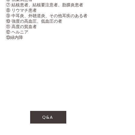
⑦ 結核患者、結核要注意者、肋膜炎患者
⑧ リウマチ患者
⑨ 中耳炎、外聴道炎、その他耳疾のある者
⑩ 強度の高血圧、低血圧の者
⑪ 高度の貧血者
⑫ ヘルニア
​⑬緑内障
Q&A