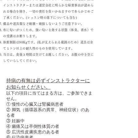
インストラクターまたは運営会社に明らかな帰責事由が認めら
れる場合を除き、一切の責任を負いかねますのであらかじめご
了承ください。(レッスン時の落下についても含む)
備品や道具類など破壊・破損しないようご注意下さい。
​布に匂いがつくため、強い匂いを発する状態（体臭、香水）で
の受講はお断りします。
​体重制限は90Kgです。(私が支えられる範囲のため）道具は全
て１トン以上の耐久性のものを使用しています。
当日は、食後３時間は空けてお越しください。お腹の中を空に
していらしてください。
持病の有無は必ずインストラクターに
お知らせください。
以下の項目に当てはまる方は、ご参加できま
せん。
① 慢性の心臓又は腎臓病患者
② 脚気（循環器系の異常、神経症状）のあ
る者
③ 妊娠中
④ 癩痛又は卒倒性体質の者
⑤ 広汎性皮膚疾患のある者
⑥ 伝染病患者